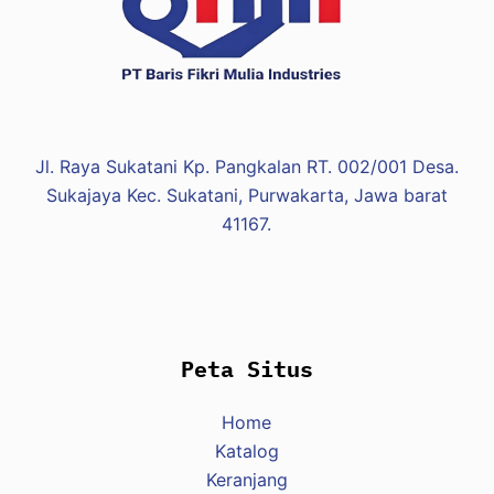
Jl. Raya Sukatani Kp. Pangkalan RT. 002/001 Desa.
Sukajaya Kec. Sukatani, Purwakarta, Jawa barat
41167.
Peta Situs
Home
Katalog
Keranjang