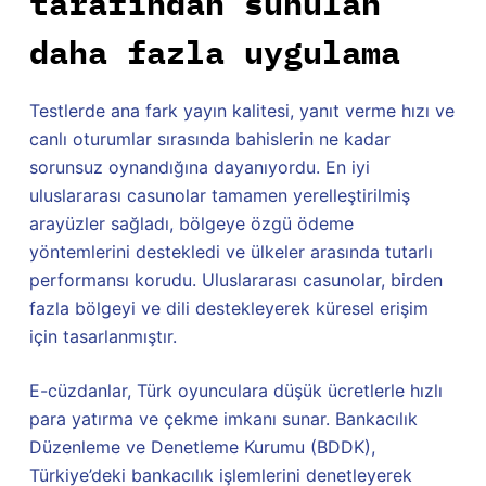
tarafından sunulan
daha fazla uygulama
Testlerde ana fark yayın kalitesi, yanıt verme hızı ve
canlı oturumlar sırasında bahislerin ne kadar
sorunsuz oynandığına dayanıyordu. En iyi
uluslararası casunolar tamamen yerelleştirilmiş
arayüzler sağladı, bölgeye özgü ödeme
yöntemlerini destekledi ve ülkeler arasında tutarlı
performansı korudu. Uluslararası casunolar, birden
fazla bölgeyi ve dili destekleyerek küresel erişim
için tasarlanmıştır.
E-cüzdanlar, Türk oyunculara düşük ücretlerle hızlı
para yatırma ve çekme imkanı sunar. Bankacılık
Düzenleme ve Denetleme Kurumu (BDDK),
Türkiye’deki bankacılık işlemlerini denetleyerek