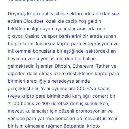
Doymuş kripto bahis sitesi sektöründe adından söz
ettiren Cloudbet, özellikle cazip hoş geldin
tekliflerine ilgi duyan oyuncular arasında öne
çıkıyor. Casino ve spor bahislerini bir arada sunan
bu platform, kusursuz kripto para entegrasyonu ve
mükemmel bonuslarla birleştiğinde, sektördeki en
heyecan verici yeni isimlerden biri haline
gelmektedir. İşlemler, Bitcoin, Ethereum, Tether ve
diğerleri dahil olmak üzere desteklenen kripto para
birimleri aracılığıyla neredeyse anında
gerçekleştirilir. Yeni oyunculara 500 €’ya kadar
(veya kripto para birimindeki karşılığı) cömert bir
%100 bonus ve 100 ücretsiz dönüş sunulurken,
mevcut kullanıcılar için düzenli promosyonlar ve
yeniden para yatırma bonusları da mevcuttur. Yeni
bir isim olmasına rağmen Betpanda, kripto