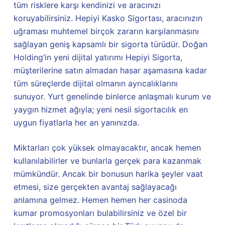
tüm risklere karşı kendinizi ve aracınızı
koruyabilirsiniz. Hepiyi Kasko Sigortası, aracınızın
uğraması muhtemel birçok zararın karşılanmasını
sağlayan geniş kapsamlı bir sigorta türüdür. Doğan
Holding’in yeni dijital yatırımı Hepiyi Sigorta,
müşterilerine satın almadan hasar aşamasına kadar
tüm süreçlerde dijital olmanın ayrıcalıklarını
sunuyor. Yurt genelinde binlerce anlaşmalı kurum ve
yaygın hizmet ağıyla; yeni nesil sigortacılık en
uygun fiyatlarla her an yanınızda.
Miktarları çok yüksek olmayacaktır, ancak hemen
kullanılabilirler ve bunlarla gerçek para kazanmak
mümkündür. Ancak bir bonusun harika şeyler vaat
etmesi, size gerçekten avantaj sağlayacağı
anlamına gelmez. Hemen hemen her casinoda
kumar promosyonları bulabilirsiniz ve özel bir