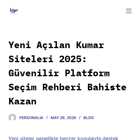
S
k
i
p
t
Yeni Açılan Kumar
o
Siteleri 2025:
c
o
Güvenilir Platform
n
t
Seçim Rehberi Bahiste
e
n
Kazan
t
PERSONALIA
MAY 29, 2026
BLOG
Yeni siteler genellikle benzer konularda destek