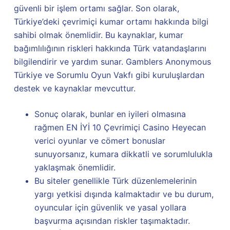
güvenli bir işlem ortamı sağlar. Son olarak,
Türkiye’deki çevrimiçi kumar ortamı hakkında bilgi
sahibi olmak önemlidir. Bu kaynaklar, kumar
bağımlılığının riskleri hakkında Türk vatandaşlarını
bilgilendirir ve yardım sunar. Gamblers Anonymous
Türkiye ve Sorumlu Oyun Vakfı gibi kuruluşlardan
destek ve kaynaklar mevcuttur.
Sonuç olarak, bunlar en iyileri olmasına
rağmen EN İYİ 10 Çevrimiçi Casino Heyecan
verici oyunlar ve cömert bonuslar
sunuyorsanız, kumara dikkatli ve sorumlulukla
yaklaşmak önemlidir.
Bu siteler genellikle Türk düzenlemelerinin
yargı yetkisi dışında kalmaktadır ve bu durum,
oyuncular için güvenlik ve yasal yollara
başvurma açısından riskler taşımaktadır.