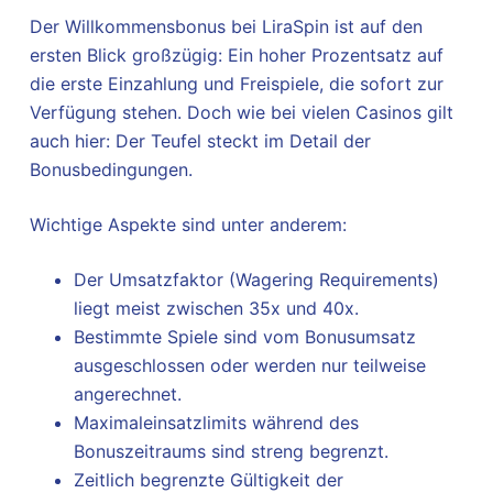
Der Willkommensbonus bei LiraSpin ist auf den
ersten Blick großzügig: Ein hoher Prozentsatz auf
die erste Einzahlung und Freispiele, die sofort zur
Verfügung stehen. Doch wie bei vielen Casinos gilt
auch hier: Der Teufel steckt im Detail der
Bonusbedingungen.
Wichtige Aspekte sind unter anderem:
Der Umsatzfaktor (Wagering Requirements)
liegt meist zwischen 35x und 40x.
Bestimmte Spiele sind vom Bonusumsatz
ausgeschlossen oder werden nur teilweise
angerechnet.
Maximaleinsatzlimits während des
Bonuszeitraums sind streng begrenzt.
Zeitlich begrenzte Gültigkeit der