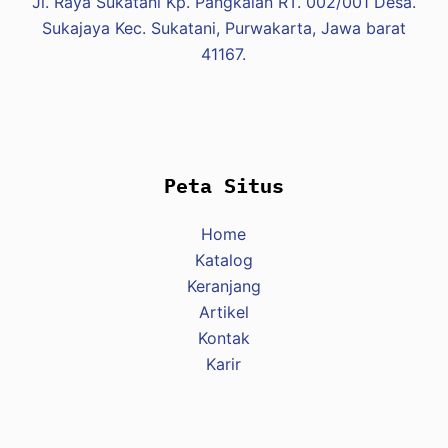
Jl. Raya Sukatani Kp. Pangkalan RT. 002/001 Desa.
Sukajaya Kec. Sukatani, Purwakarta, Jawa barat
41167.
Peta Situs
Home
Katalog
Keranjang
Artikel
Kontak
Karir