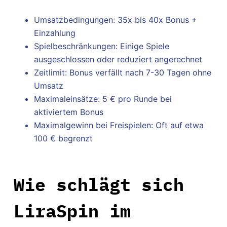
Umsatzbedingungen: 35x bis 40x Bonus +
Einzahlung
Spielbeschränkungen: Einige Spiele
ausgeschlossen oder reduziert angerechnet
Zeitlimit: Bonus verfällt nach 7-30 Tagen ohne
Umsatz
Maximaleinsätze: 5 € pro Runde bei
aktiviertem Bonus
Maximalgewinn bei Freispielen: Oft auf etwa
100 € begrenzt
Wie schlägt sich
LiraSpin im