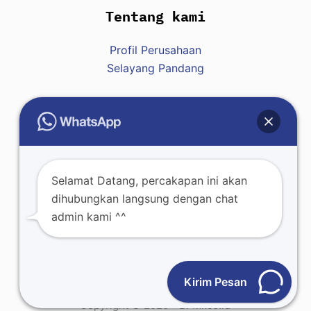
Tentang kami
Profil Perusahaan
Selayang Pandang
Hubungi Kami
Raja : +62 812-8007-7428
Selamat Datang, percakapan ini akan
dihubungkan langsung dengan chat
admin kami ^^
Kirim Pesan
Copyright © 2026 - BFMI.co.id