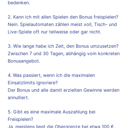
bedenken.
2. Kann ich mit allen Spielen den Bonus freispielen?
Nein. Spielautomaten zählen meist voll, Tisch- und
Live-Spiele oft nur teilweise oder gar nicht.
3. Wie lange habe ich Zeit, den Bonus umzusetzen?
Zwischen 7 und 30 Tagen, abhängig vom konkreten
Bonusangebot.
4. Was passiert, wenn ich die maximalen
Einsatzlimits ignoriere?
Der Bonus und alle damit erzielten Gewinne werden
annulliert.
5. Gibt es eine maximale Auszahlung bei
Freispielen?
Ja, meistens liegt die Obergrenze bei etwa 100 €.