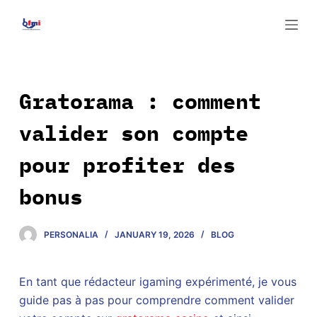
S
k
i
p
t
Gratorama : comment
o
valider son compte
c
o
pour profiter des
n
t
bonus
e
n
PERSONALIA
JANUARY 19, 2026
BLOG
t
En tant que rédacteur igaming expérimenté, je vous
guide pas à pas pour comprendre comment valider