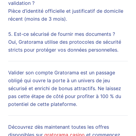
validation ?
Pièce d’identité officielle et justificatif de domicile
récent (moins de 3 mois).
5. Est-ce sécurisé de fournir mes documents ?
Oui, Gratorama utilise des protocoles de sécurité
stricts pour protéger vos données personnelles.
Valider son compte Gratorama est un passage
obligé qui ouvre la porte à un univers de jeu
sécurisé et enrichi de bonus attractifs. Ne laissez
pas cette étape de côté pour profiter à 100 % du
potentiel de cette plateforme.
Découvrez dès maintenant toutes les offres
disponibles sur
gratorama casino
et commencez