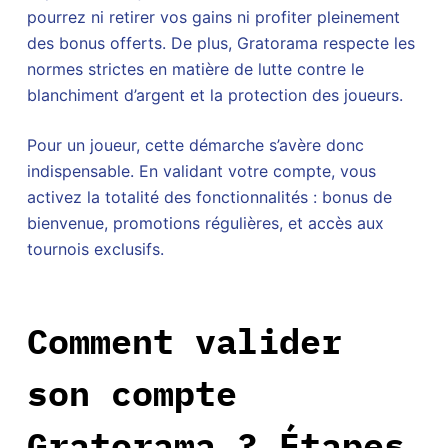
pourrez ni retirer vos gains ni profiter pleinement
des bonus offerts. De plus, Gratorama respecte les
normes strictes en matière de lutte contre le
blanchiment d’argent et la protection des joueurs.
Pour un joueur, cette démarche s’avère donc
indispensable. En validant votre compte, vous
activez la totalité des fonctionnalités : bonus de
bienvenue, promotions régulières, et accès aux
tournois exclusifs.
Comment valider
son compte
Gratorama ? Étapes