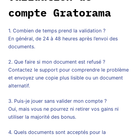
compte Gratorama
1. Combien de temps prend la validation ?
En général, de 24 à 48 heures après l’envoi des
documents.
2. Que faire si mon document est refusé ?
Contactez le support pour comprendre le problème
et envoyez une copie plus lisible ou un document
alternatif.
3. Puis-je jouer sans valider mon compte ?
Oui, mais vous ne pourrez ni retirer vos gains ni
utiliser la majorité des bonus.
4. Quels documents sont acceptés pour la