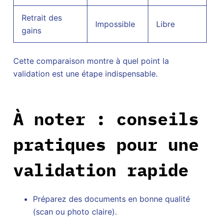
Retrait des
Impossible
Libre
gains
Cette comparaison montre à quel point la
validation est une étape indispensable.
À noter : conseils
pratiques pour une
validation rapide
Préparez des documents en bonne qualité
(scan ou photo claire).