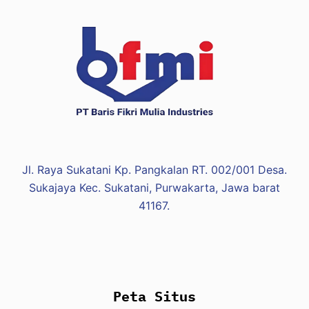
Jl. Raya Sukatani Kp. Pangkalan RT. 002/001 Desa.
Sukajaya Kec. Sukatani, Purwakarta, Jawa barat
41167.
Peta Situs