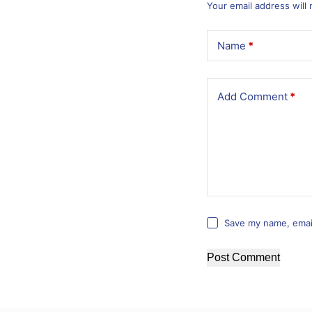
Your email address will 
Name
*
Add Comment
*
Save my name, email
Post Comment