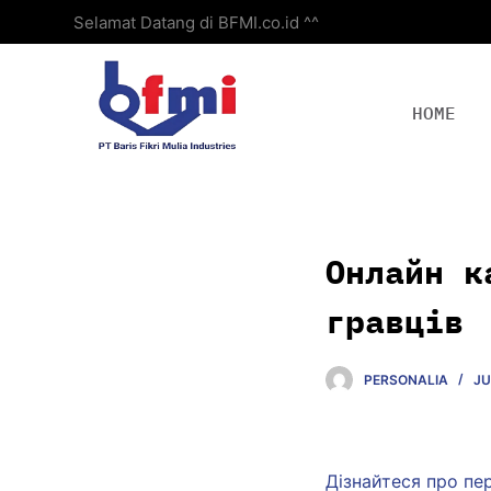
Selamat Datang di BFMI.co.id ^^
S
k
i
p
HOME
t
o
c
o
n
Онлайн к
t
e
гравців
n
t
PERSONALIA
JU
Дізнайтеся про пер