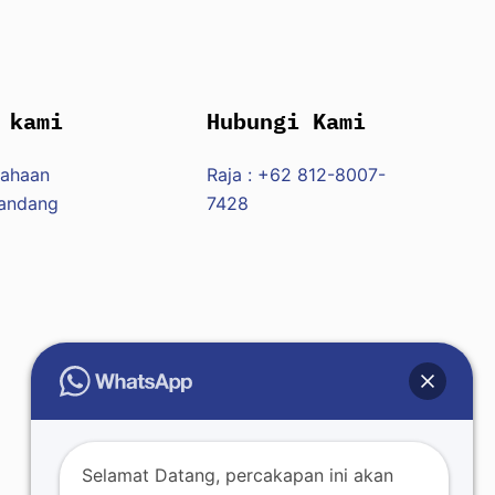
 kami
Hubungi Kami
sahaan
Raja : +62 812-8007-
Pandang
7428
Selamat Datang, percakapan ini akan