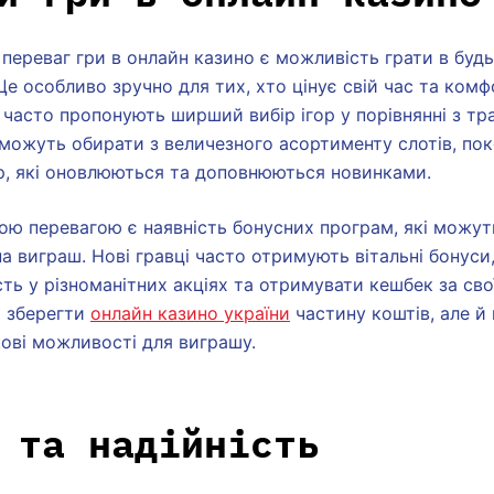
переваг гри в онлайн казино є можливість грати в будь
Це особливо зручно для тих, хто цінує свій час та комфо
часто пропонують ширший вибір ігор у порівнянні з т
 можуть обирати з величезного асортименту слотів, пок
ор, які оновлюються та доповнюються новинками.
ю перевагою є наявність бонусних програм, які можут
 виграш. Нові гравці часто отримують вітальні бонуси, 
ть у різноманітних акціях та отримувати кешбек за сво
и зберегти
онлайн казино україни
частину коштів, але й
ові можливості для виграшу.
 та надійність