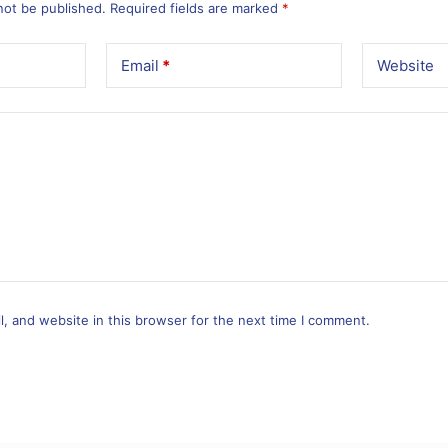
not be published.
Required fields are marked
*
Email
*
Website
, and website in this browser for the next time I comment.