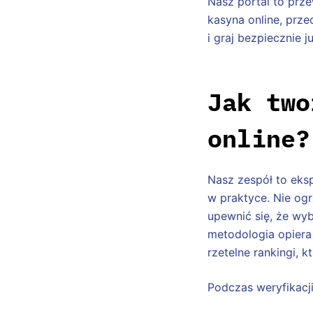
Nasz portal to prz
kasyna online, prze
i graj bezpiecznie ju
Jak two
online?
Nasz zespół to eksp
w praktyce. Nie ogr
upewnić się, że wy
metodologia opiera
rzetelne rankingi, 
Podczas weryfikacji