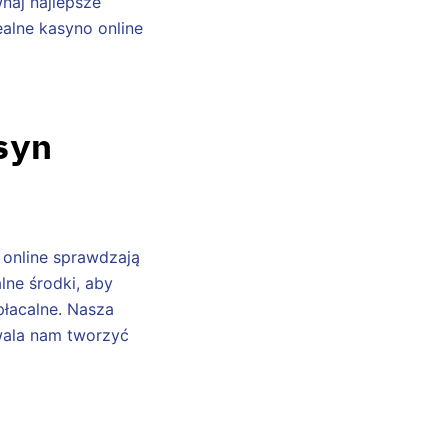
naj najlepsze
ealne kasyno online
syn
 online sprawdzają
lne środki, aby
płacalne. Nasza
wala nam tworzyć