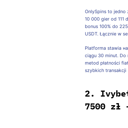
OnlySpins to jedno
10 000 gier od 111
bonus 100% do 2250
USDT. Łącznie w se
Platforma stawia на
ciągu 30 minut. Do 
metod płatności fi
szybkich transakcji
2. Ivybe
7500 zł 