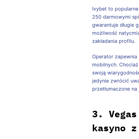
Ivybet to popularne
250 darmowymi spin
gwarantuje długie 
możliwość natycmia
zakładania profilu.
Operator zapewnia 
mobilnych. Chociaż
swoją wiarygodność
jedynie zwrócić uwa
przetłumaczone na j
3. Vegas
kasyno z