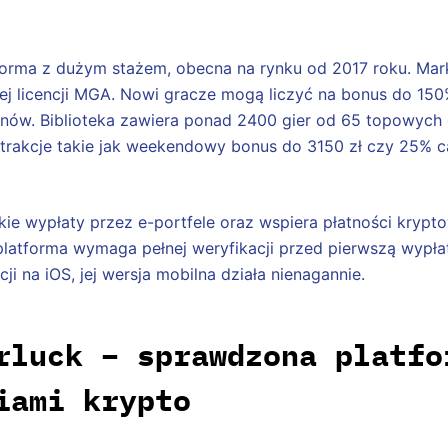
forma z dużym stażem, obecna na rynku od 2017 roku. Mar
nej licencji MGA. Nowi gracze mogą liczyć na bonus do 150
ów. Biblioteka zawiera ponad 2400 gier od 65 topowych
 atrakcje takie jak weekendowy bonus do 3150 zł czy 25%
kie wypłaty przez e-portfele oraz wspiera płatności kryp
latforma wymaga pełnej weryfikacji przed pierwszą wypłat
ji na iOS, jej wersja mobilna działa nienagannie.
rluck – sprawdzona platfo
iami krypto