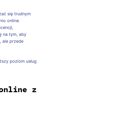
zać się trudnym
yno online
cencji,
ę na tym, aby
, ale przede
yższy poziom usług
online z