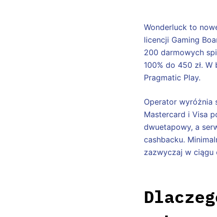
Wonderluck to nowe
licencji Gaming Boa
200 darmowych spi
100% do 450 zł. W b
Pragmatic Play.
Operator wyróżnia 
Mastercard i Visa p
dwuetapowy, a serwi
cashbacku. Minimal
zazwyczaj w ciągu 
Dlaczeg