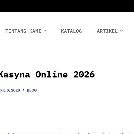
TENTANG KAMI
KATALOG
ARTIKEL
Kasyna Online 2026
RIL 6, 2026
BLOG