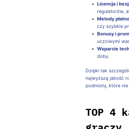
Licencja i be
regulatorów, 
Metody płatno
czy szybkie p
Bonusy i prom
uczciwymi war
Wsparcie tech
doby.
Dzięki tak szczegó
najwyższą jakość ro
podmioty, które nie
TOP 4 k
graczy