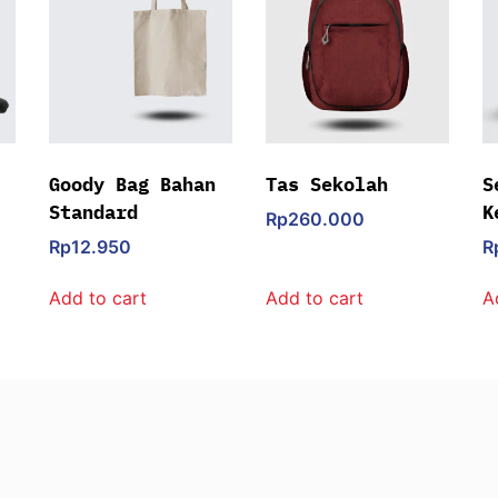
Goody Bag Bahan
Tas Sekolah
S
Standard
K
Rp
260.000
Rp
12.950
R
Add to cart
Add to cart
A