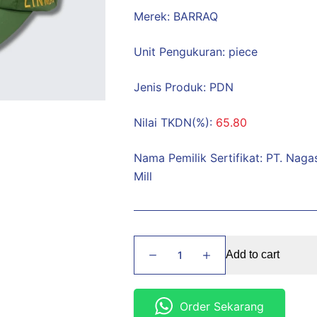
Merek: BARRAQ
Unit Pengukuran: piece
Jenis Produk: PDN
Nilai TKDN(%):
65.80
Nama Pemilik Sertifikat: PT. Nagas
Mill
Topi
Add to cart
Linmas
quantity
Order Sekarang