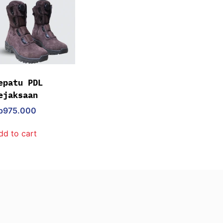
epatu PDL
ejaksaan
p
975.000
dd to cart