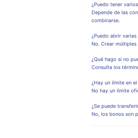
¿Puedo tener varios
Depende de las cond
combinarse.
¿Puedo abrir varias
No. Crear múltiples
¿Qué hago si no pu
Consulta los términ
¿Hay un límite en 
No hay un límite ofi
¿Se puede transferi
No, los bonos son p