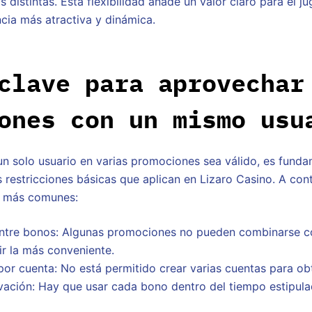
s distintas. Esta flexibilidad añade un valor claro para el j
ncia más atractiva y dinámica.
clave para aprovechar
ones con un mismo usu
un solo usuario en varias promociones sea válido, es funda
 restricciones básicas que aplican en Lizaro Casino. A cont
s más comunes:
entre bonos: Algunas promociones no pueden combinarse co
ir la más conveniente.
or cuenta: No está permitido crear varias cuentas para ob
vación: Hay que usar cada bono dentro del tiempo estipula