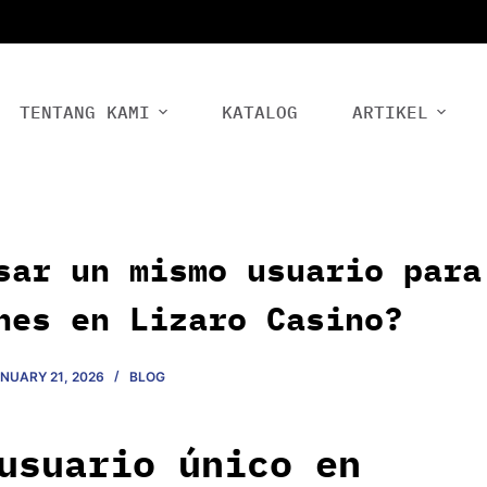
TENTANG KAMI
KATALOG
ARTIKEL
sar un mismo usuario para
nes en Lizaro Casino?
NUARY 21, 2026
BLOG
usuario único en