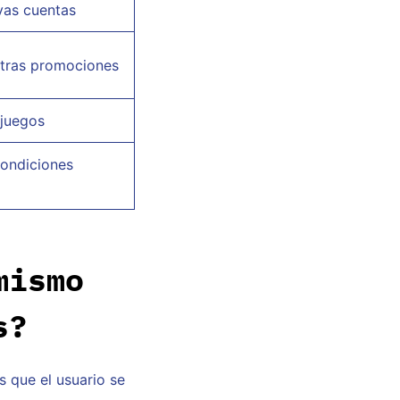
vas cuentas
tras promociones
 juegos
condiciones
mismo
s?
 que el usuario se