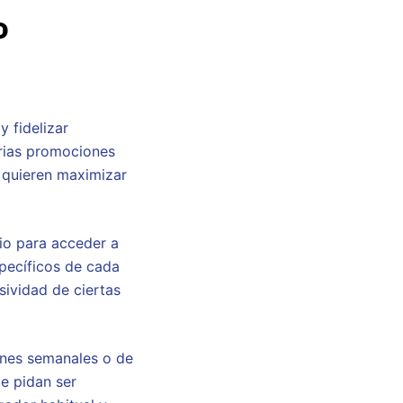
o
 fidelizar
arias promociones
s quieren maximizar
rio para acceder a
pecíficos de cada
sividad de ciertas
ones semanales o de
e pidan ser