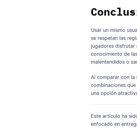
Conclus
Usar un mismo usuar
se respetan las regl
jugadores disfrutar
conocimiento de las
malentendidos o sa
Al comparar con la 
combinaciones que o
una opción atractiv
Este artículo ha si
enfocado en entregar