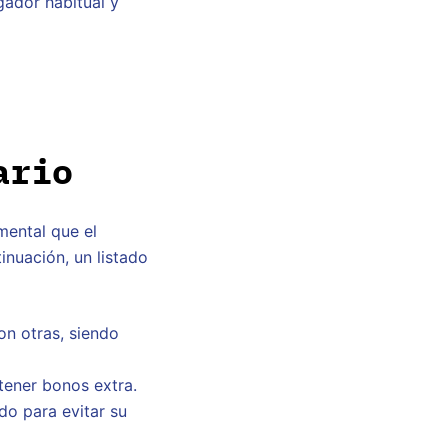
ugador habitual y
ario
mental que el
inuación, un listado
n otras, siendo
tener bonos extra.
do para evitar su