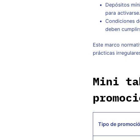
Depósitos mín
para activarse
Condiciones d
deben cumplir
Este marco normativ
prácticas irregulare
Mini ta
promoci
Tipo de promoci