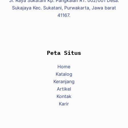
Jl. Raya Sukatani Kp. Pangkalan RT. 002/001 Desa.
Sukajaya Kec. Sukatani, Purwakarta, Jawa barat
41167.
Peta Situs
Home
Katalog
Keranjang
Artikel
Kontak
Karir