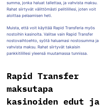
summa, jonka haluat tallettaa, ja vahvista maksu.
Rahat siirtyvät välittömästi pelitilillesi, joten voit
aloittaa pelaamisen heti.
Muista, että voit käyttää Rapid Transferia myös
nostoihin kasinolta. Valitse vain Rapid Transfer
nostovaihtoehto, syötä haluamasi nostosumma ja
vahvista maksu. Rahat siirtyvät takaisin
pankkitilillesi yleensä muutamassa tunnissa.
Rapid Transfer
maksutapa
kasinoiden edut ja