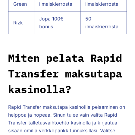
Green
ilmaiskierrosta
ilmaiskierrosta
Jopa 100€
50
Rizk
bonus
ilmaiskierrosta
Miten pelata Rapid
Transfer maksutapa
kasinolla?
Rapid Transfer maksutapa kasinoilla pelaaminen on
helppoa ja nopeaa. Sinun tulee vain valita Rapid
Transfer talletusvaihtoehto kasinolla ja kirjautua
sisään omilla verkkopankkitunnuksillasi. Valitse