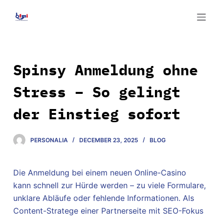
S
k
i
p
t
Spinsy Anmeldung ohne
o
Stress – So gelingt
c
o
der Einstieg sofort
n
t
e
PERSONALIA
DECEMBER 23, 2025
BLOG
n
t
Die Anmeldung bei einem neuen Online-Casino
kann schnell zur Hürde werden – zu viele Formulare,
unklare Abläufe oder fehlende Informationen. Als
Content-Stratege einer Partnerseite mit SEO-Fokus