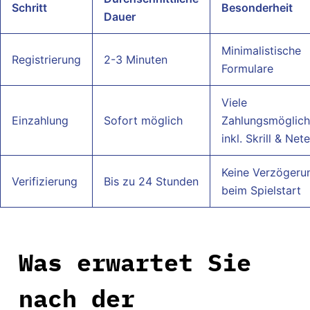
Schritt
Besonderheit
Dauer
Minimalistische
Registrierung
2-3 Minuten
Formulare
Viele
Einzahlung
Sofort möglich
Zahlungsmöglich
inkl. Skrill & Nete
Keine Verzögeru
Verifizierung
Bis zu 24 Stunden
beim Spielstart
Was erwartet Sie
nach der