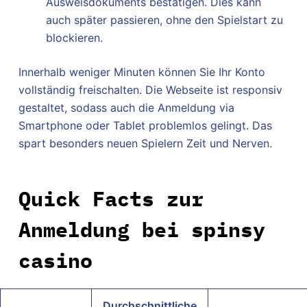
Ausweisdokuments bestätigen. Dies kann
auch später passieren, ohne den Spielstart zu
blockieren.
Innerhalb weniger Minuten können Sie Ihr Konto
vollständig freischalten. Die Webseite ist responsiv
gestaltet, sodass auch die Anmeldung via
Smartphone oder Tablet problemlos gelingt. Das
spart besonders neuen Spielern Zeit und Nerven.
Quick Facts zur
Anmeldung bei spinsy
casino
Durchschnittliche