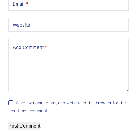
Email
*
Website
Add Comment
*
Save my name, email, and website in this browser for the
next time I comment.
Post Comment