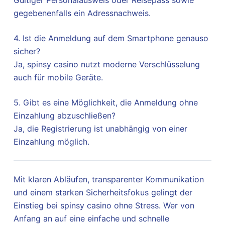
Gültiger Personalausweis oder Reisepass sowie
gegebenenfalls ein Adressnachweis.
4. Ist die Anmeldung auf dem Smartphone genauso
sicher?
Ja, spinsy casino nutzt moderne Verschlüsselung
auch für mobile Geräte.
5. Gibt es eine Möglichkeit, die Anmeldung ohne
Einzahlung abzuschließen?
Ja, die Registrierung ist unabhängig von einer
Einzahlung möglich.
Mit klaren Abläufen, transparenter Kommunikation
und einem starken Sicherheitsfokus gelingt der
Einstieg bei spinsy casino ohne Stress. Wer von
Anfang an auf eine einfache und schnelle