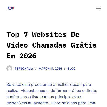
S
k
i
p
t
Top 7 Websites De
o
Video Chamadas Grátis
c
o
Em 2026
n
t
e
PERSONALIA
MARCH 11, 2026
BLOG
n
t
Se você está procurando a melhor opção para
realizar videochamadas de forma prática e direta,
confira nossa lista com os principais sites
disponíveis atualmente. Junte-se a nós para uma