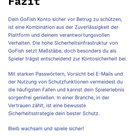
Fazit
Dein GoFish Konto sicher vor Betrug zu schützen,
ist eine Kombination aus der Zuverlässigkeit der
Plattform und deinem verantwortungsvollen
Verhalten. Die hohe Sicherheitsinfrastruktur von
GoFish setzt Maßstäbe, doch besonders du als
Spieler trägst entscheidend zur Kontosicherheit bei.
Mit starken Passwörtern, Vorsicht bei E-Mails und
der Nutzung von Schutzfunktionen vermeidest du
die häufigsten Fallen und kannst dein Spielerlebnis
sorgenfrei genießen. In einer Branche, in der
Vertrauen zählt, ist eine bewusste
Sicherheitsstrategie dein bester Schutz.
Bleib wachsam und spiele sicher!