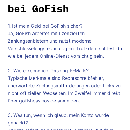
bei GoFish
1. Ist mein Geld bei GoFish sicher?
Ja, GoFish arbeitet mit lizenzierten
Zahlungsanbietern und nutzt moderne
Verschlüsselungstechnologien. Trotzdem solltest du
wie bei jedem Online-Dienst vorsichtig sein.
2. Wie erkenne ich Phishing-E-Mails?
Typische Merkmale sind Rechtschreibfehler,
unerwartete Zahlungsaufforderungen oder Links zu
nicht offiziellen Webseiten. Im Zweifel immer direkt
über gofishcasinos.de anmelden.
3. Was tun, wenn ich glaub, mein Konto wurde
gehackt?