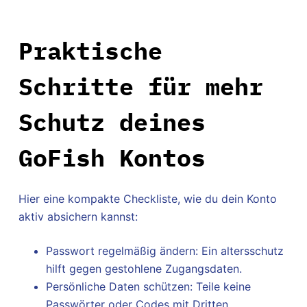
Praktische
Schritte für mehr
Schutz deines
GoFish Kontos
Hier eine kompakte Checkliste, wie du dein Konto
aktiv absichern kannst:
Passwort regelmäßig ändern: Ein altersschutz
hilft gegen gestohlene Zugangsdaten.
Persönliche Daten schützen: Teile keine
Passwörter oder Codes mit Dritten.