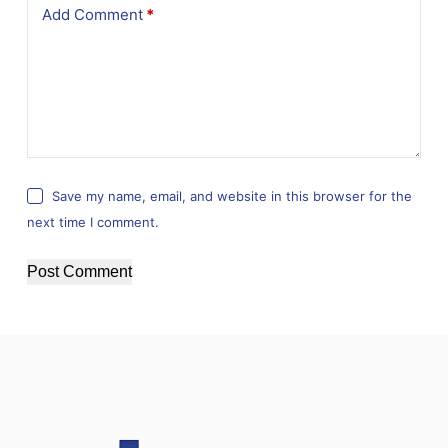
Add Comment
*
Save my name, email, and website in this browser for the
next time I comment.
Post Comment