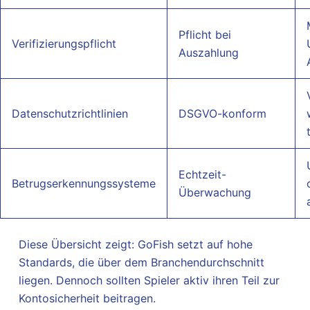
Pflicht bei
Verifizierungspflicht
Auszahlung
Datenschutzrichtlinien
DSGVO-konform
Echtzeit-
Betrugserkennungssysteme
Überwachung
Diese Übersicht zeigt: GoFish setzt auf hohe
Standards, die über dem Branchendurchschnitt
liegen. Dennoch sollten Spieler aktiv ihren Teil zur
Kontosicherheit beitragen.