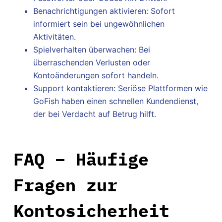
Benachrichtigungen aktivieren: Sofort
informiert sein bei ungewöhnlichen
Aktivitäten.
Spielverhalten überwachen: Bei
überraschenden Verlusten oder
Kontoänderungen sofort handeln.
Support kontaktieren: Seriöse Plattformen wie
GoFish haben einen schnellen Kundendienst,
der bei Verdacht auf Betrug hilft.
FAQ – Häufige
Fragen zur
Kontosicherheit