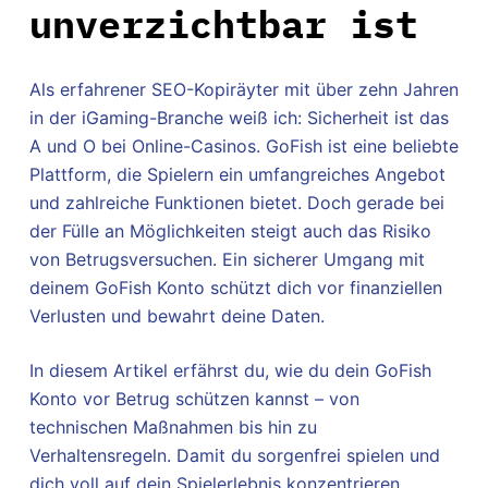
unverzichtbar ist
Als erfahrener SEO-Kopiräyter mit über zehn Jahren
in der iGaming-Branche weiß ich: Sicherheit ist das
A und O bei Online-Casinos. GoFish ist eine beliebte
Plattform, die Spielern ein umfangreiches Angebot
und zahlreiche Funktionen bietet. Doch gerade bei
der Fülle an Möglichkeiten steigt auch das Risiko
von Betrugsversuchen. Ein sicherer Umgang mit
deinem GoFish Konto schützt dich vor finanziellen
Verlusten und bewahrt deine Daten.
In diesem Artikel erfährst du, wie du dein GoFish
Konto vor Betrug schützen kannst – von
technischen Maßnahmen bis hin zu
Verhaltensregeln. Damit du sorgenfrei spielen und
dich voll auf dein Spielerlebnis konzentrieren