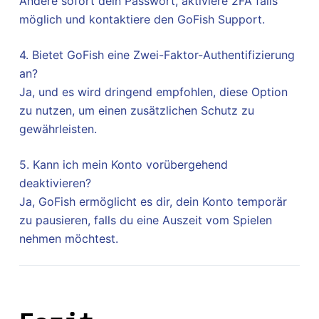
Ändere sofort dein Passwort, aktiviere 2FA falls
möglich und kontaktiere den GoFish Support.
4. Bietet GoFish eine Zwei-Faktor-Authentifizierung
an?
Ja, und es wird dringend empfohlen, diese Option
zu nutzen, um einen zusätzlichen Schutz zu
gewährleisten.
5. Kann ich mein Konto vorübergehend
deaktivieren?
Ja, GoFish ermöglicht es dir, dein Konto temporär
zu pausieren, falls du eine Auszeit vom Spielen
nehmen möchtest.