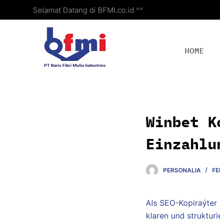
Selamat Datang di BFMI.co.id ^^
S
k
i
p
HOME
t
o
c
o
n
Winbet K
t
e
Einzahlu
n
t
PERSONALIA
FE
Als SEO-Kopiraýter 
klaren und strukturi