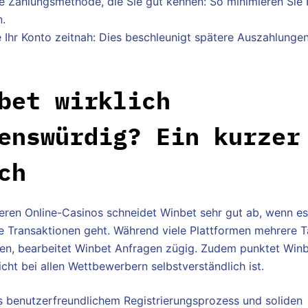
e Zahlungsmethode, die Sie gut kennen: So minimieren Sie 
.
ie Ihr Konto zeitnah: Dies beschleunigt spätere Auszahlungen
bet wirklich
enswürdig? Ein kurzer
ch
eren Online-Casinos schneidet Winbet sehr gut ab, wenn e
e Transaktionen geht. Während viele Plattformen mehrere T
n, bearbeitet Winbet Anfragen zügig. Zudem punktet Winbe
cht bei allen Wettbewerbern selbstverständlich ist.
s benutzerfreundlichem Registrierungsprozess und soliden