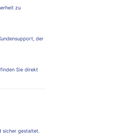
herheit zu
 Kundensupport, der
finden Sie direkt
sicher gestaltet.