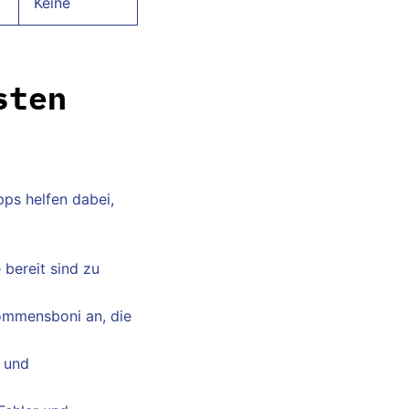
Keine
sten
pps helfen dabei,
 bereit sind zu
ommensboni an, die
 und