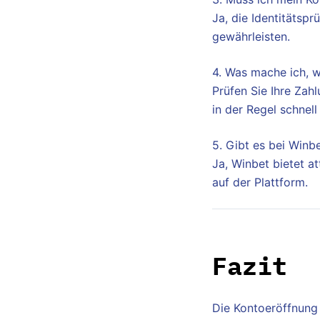
Ja, die Identitätspr
gewährleisten.
4. Was mache ich, w
Prüfen Sie Ihre Zah
in der Regel schnell h
5. Gibt es bei Win
Ja, Winbet bietet at
auf der Plattform.
Fazit
Die Kontoeröffnung 