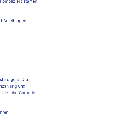
kompliziert starten
d Anleitungen
sfers geht. Die
inzahlung und
sätzliche Garantie
hren: