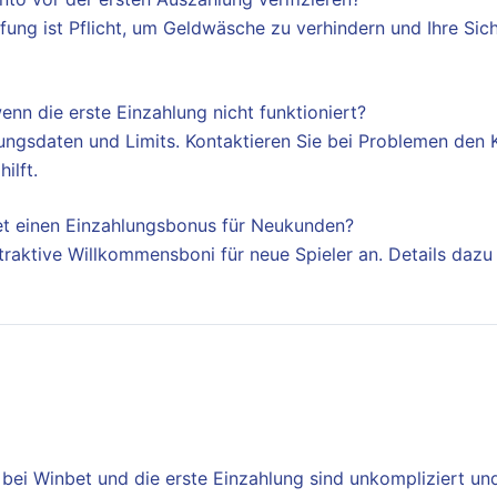
üfung ist Pflicht, um Geldwäsche zu verhindern und Ihre Sic
enn die erste Einzahlung nicht funktioniert?
lungsdaten und Limits. Kontaktieren Sie bei Problemen den
ilft.
bet einen Einzahlungsbonus für Neukunden?
traktive Willkommensboni für neue Spieler an. Details dazu 
bei Winbet und die erste Einzahlung sind unkompliziert und 