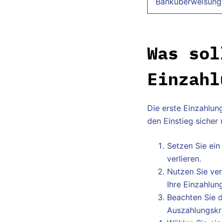
Banküberweisung
Was sol
Einzahl
Die erste Einzahlun
den Einstieg sicher
Setzen Sie ein
verlieren.
Nutzen Sie ve
Ihre Einzahlun
Beachten Sie 
Auszahlungskri