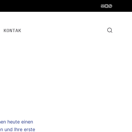
KONTAK
nen heute einen
n und Ihre erste