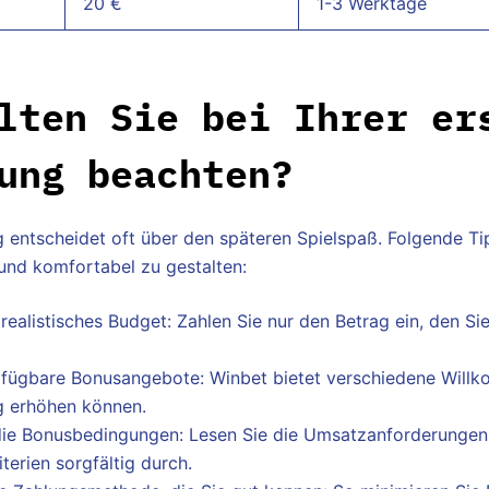
20 €
1-3 Werktage
lten Sie bei Ihrer er
ung beachten?
g entscheidet oft über den späteren Spielspaß. Folgende Ti
 und komfortabel zu gestalten:
 realistisches Budget: Zahlen Sie nur den Betrag ein, den Sie
rfügbare Bonusangebote: Winbet bietet verschiedene Willk
g erhöhen können.
die Bonusbedingungen: Lesen Sie die Umsatzanforderungen
terien sorgfältig durch.