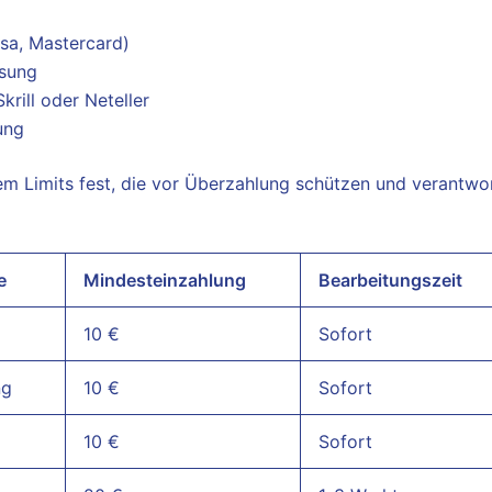
isa, Mastercard)
sung
krill oder Neteller
ung
m Limits fest, die vor Überzahlung schützen und verantwo
e
Mindesteinzahlung
Bearbeitungszeit
10 €
Sofort
ng
10 €
Sofort
10 €
Sofort