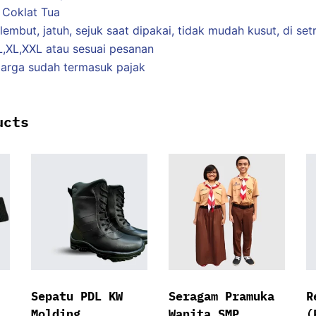
 Coklat Tua
, lembut, jatuh, sejuk saat dipakai, tidak mudah kusut, di setr
L,XL,XXL atau sesuai pesanan
arga sudah termasuk pajak
ucts
Sepatu PDL KW
Seragam Pramuka
R
Molding
Wanita SMP
(