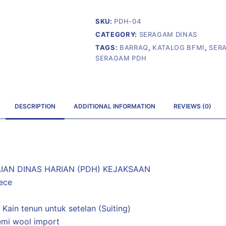
SKU:
PDH-04
CATEGORY:
SERAGAM DINAS
TAGS:
BARRAQ
,
KATALOG BFMI
,
SER
SERAGAM PDH
DESCRIPTION
ADDITIONAL INFORMATION
REVIEWS (0)
AIAN DINAS HARIAN (PDH) KEJAKSAAN
iece
Kain tenun untuk setelan (Suiting)
emi wool import