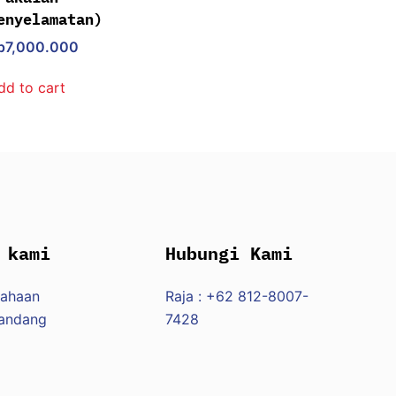
enyelamatan)
p
7,000.000
dd to cart
 kami
Hubungi Kami
sahaan
Raja : +62 812-8007-
Pandang
7428