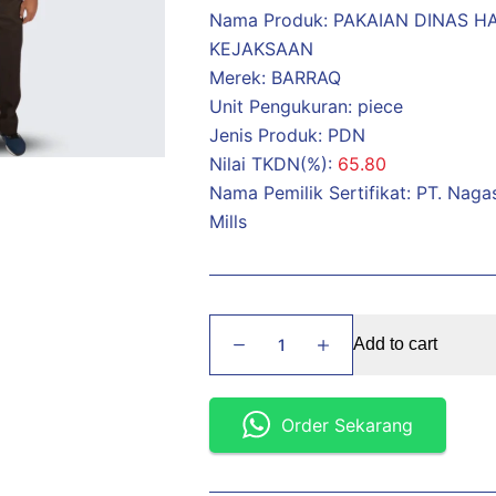
Nama Produk: PAKAIAN DINAS H
KEJAKSAAN
Merek: BARRAQ
Unit Pengukuran: piece
Jenis Produk: PDN
Nilai TKDN(%):
65.80
Nama Pemilik Sertifikat: PT. Nagas
Mills
Pakaian
Add to cart
Dinas
Harian
(PDH)
Order Sekarang
Kejaksaan
quantity