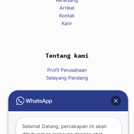
Keranjang
Artikel
Kontak
Karir
Tentang kami
Profil Perusahaan
Selayang Pandang
Hubungi Kami
Raja : +62 812-8007-7428
Selamat Datang, percakapan ini akan