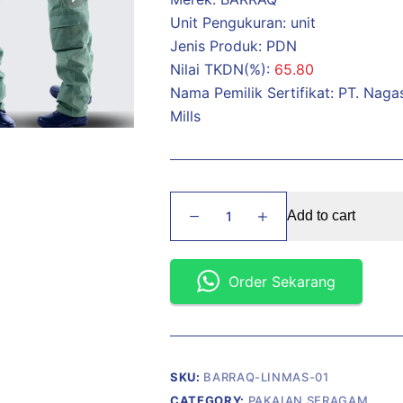
Unit Pengukuran: unit
Jenis Produk: PDN
Nilai TKDN(%):
65.80
Nama Pemilik Sertifikat: PT. Nagas
Mills
Pakaian
Add to cart
Seragam
Linmas
quantity
Order Sekarang
SKU:
BARRAQ-LINMAS-01
CATEGORY:
PAKAIAN SERAGAM