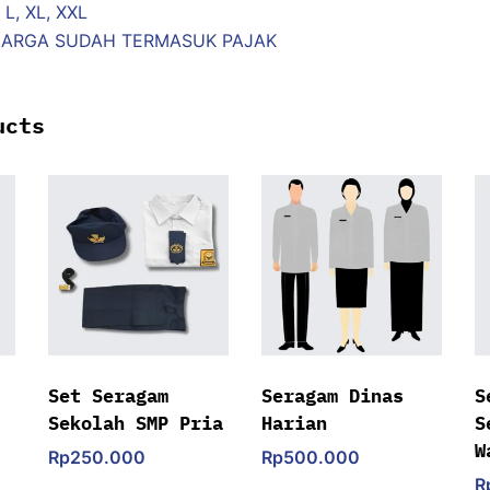
 L, XL, XXL
 HARGA SUDAH TERMASUK PAJAK
ucts
Set Seragam
Seragam Dinas
S
Sekolah SMP Pria
Harian
S
W
Rp
250.000
Rp
500.000
R