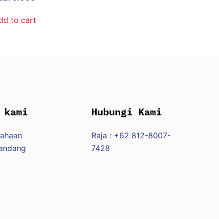
dd to cart
 kami
Hubungi Kami
sahaan
Raja : +62 812-8007-
Pandang
7428