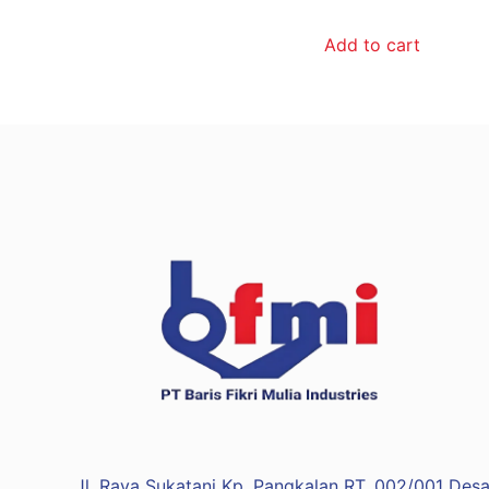
Add to cart
Jl. Raya Sukatani Kp. Pangkalan RT. 002/001 Desa