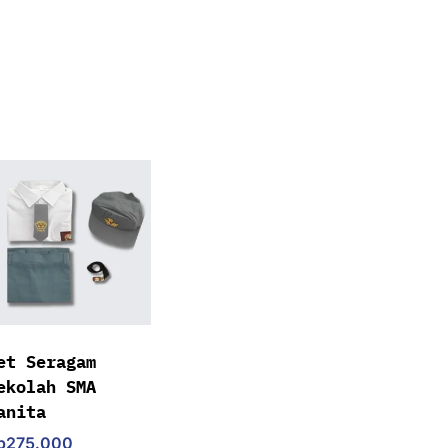
et Seragam
ekolah SMA
anita
p
275.000