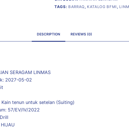
TAGS:
BARRAQ
,
KATALOG BFMI
,
LIN
DESCRIPTION
REVIEWS (0)
AIAN SERAGAM LINMAS
uk: 2027-05-02
it
Kain tenun untuk setelan (Suiting)
ium: 57/EV/IV/2022
rill
: HIJAU