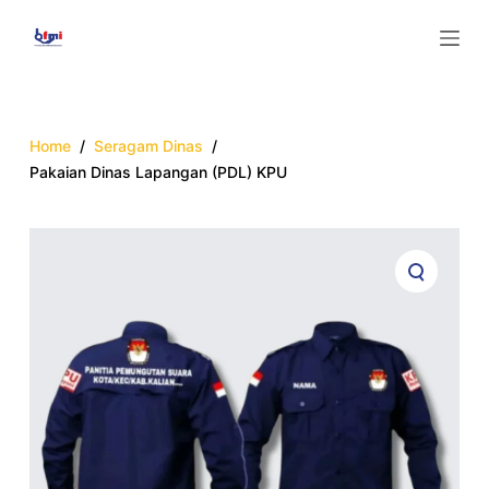
S
k
i
p
t
Home
/
Seragam Dinas
/
o
Pakaian Dinas Lapangan (PDL) KPU
c
o
n
t
e
n
t